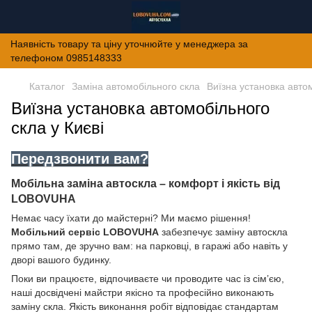
Наявність товару та ціну уточнюйте у менеджера за
телефоном 0985148333
Каталог
Заміна автомобільного скла
Виїзна установка авто
Виїзна установка автомобільного
скла у Києві
Передзвонити вам?
Мобільна заміна автоскла – комфорт і якість від
LOBOVUHA
Немає часу їхати до майстерні? Ми маємо рішення!
Мобільний сервіс LOBOVUHA
забезпечує заміну автоскла
прямо там, де зручно вам: на парковці, в гаражі або навіть у
дворі вашого будинку.
Поки ви працюєте, відпочиваєте чи проводите час із сім’єю,
наші досвідчені майстри якісно та професійно виконають
заміну скла. Якість виконання робіт відповідає стандартам