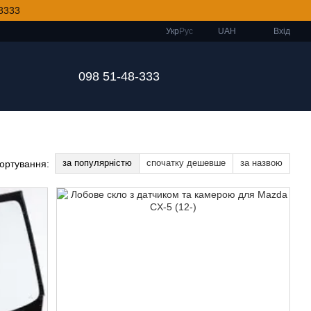
8333
Укр
Рус
UAH
Вхід
098 51-48-333
за популярністю
спочатку дешевше
за назвою
ортування: