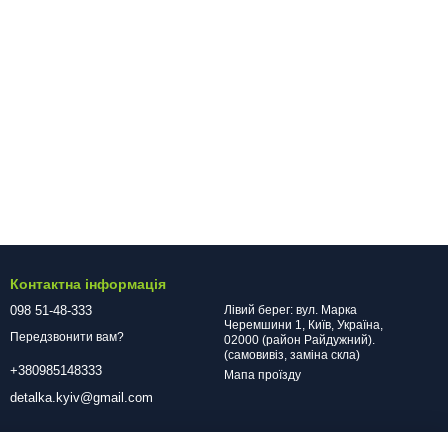
Контактна інформація
098 51-48-333
Лівий берег: вул. Марка
Черемшини 1, Київ, Україна,
Передзвонити вам?
02000 (район Райдужний).
(самовивіз, заміна скла)
+380985148333
Мапа проїзду
detalka.kyiv@gmail.com