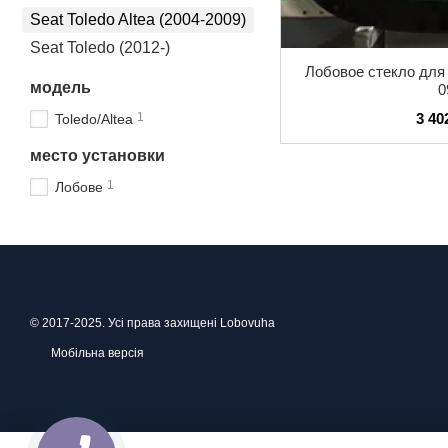
Seat Toledo Altea (2004-2009)
Seat Toledo (2012-)
Лобовое стекло для S
модель
0
1
3 40
Toledo/Altea
место установки
1
Лобове
© 2017-2025. Усі права захищені Lobovuha
Мобільна версія