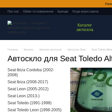
Перейти до основного контенту
Ная
Про нас
Обмін та повернення
Бренди
Угода користувача
Каталог
автоскла
Головна
Каталог
Каталог автоскла
Автоскло Seat
Seat Toledo Alte
Автоскло для Seat Toledo Al
Seat Ibiza Cordoba (2002-
2008)
Seat Ibiza (2008-2017)
Seat Leon (2005-2012)
Seat Leon (2013-)
Seat Toledo (1991-1998)
Seat Toledo Leon (1998-2005)