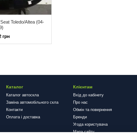
eat Toledo/Altea (04-
9)
2 грн
Каталог
Клієнтам
Каталог автоскла
Вхід до кабінету
Заміна автомобільного скла
Про нас
Контакти
Обмін та повернення
Оплата і доставка
Бренди
Угода користувача
Мапа сайту