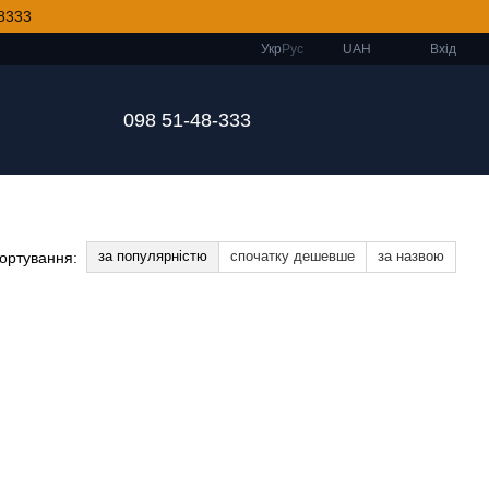
8333
Укр
Рус
UAH
Вхід
098 51-48-333
за популярністю
спочатку дешевше
за назвою
ортування: