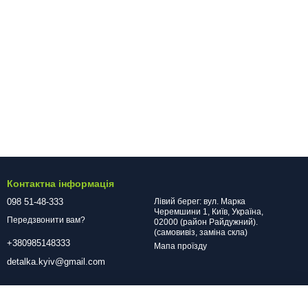
Контактна інформація
098 51-48-333
Лівий берег: вул. Марка
Черемшини 1, Київ, Україна,
Передзвонити вам?
02000 (район Райдужний).
(самовивіз, заміна скла)
+380985148333
Мапа проїзду
detalka.kyiv@gmail.com