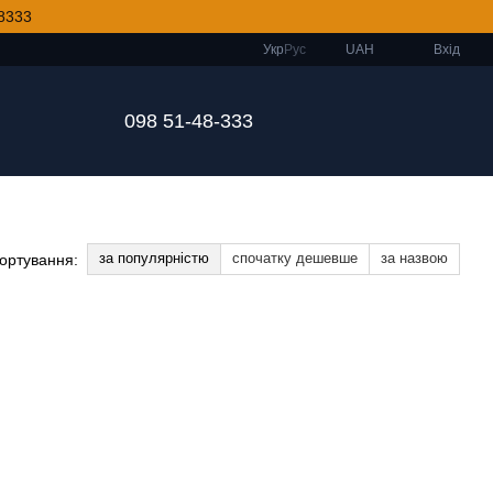
8333
Укр
Рус
UAH
Вхід
098 51-48-333
за популярністю
спочатку дешевше
за назвою
ортування: