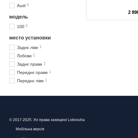
5
Audi
2 89
модель
5
100
место установки
1
Заднє ліве
1
Лобове
1
Заднє праве
1
Переднє праве
1
Переднє ліве
© 2017-2025. Усі права захищені Lobovuha
Мобільна версія