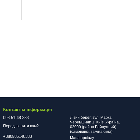
Контактна інформація
098 51-48-333
Лівий берег: вул. Марка
Черемшини 1, Київ, Україна,
Передзвонити вам?
02000 (район Райдужний).
(самовивіз, заміна скла)
+380985148333
Мапа проїзду