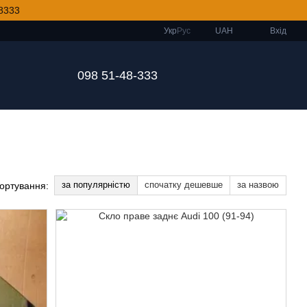
8333
Укр
Рус
UAH
Вхід
098 51-48-333
за популярністю
спочатку дешевше
за назвою
ортування: