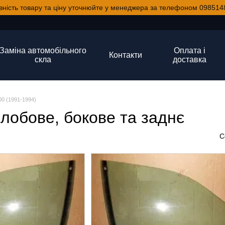
вність товару та ціну уточнюйте у менеджера за телефоном 098514
Заміна автомобільного
Оплата і
Контакти
скла
доставка
00 (1991-1994)
 лобове, бокове та заднє
С