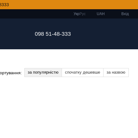
8333
Укр
Рус
UAH
Вхід
098 51-48-333
за популярністю
спочатку дешевше
за назвою
ортування: