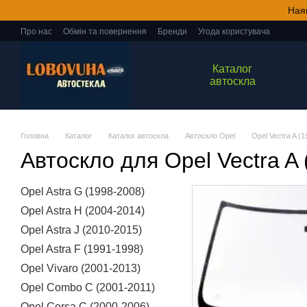
Перейти до основного контенту
Ная
Про нас
Обмін та повернення
Бренди
Угода користувача
Каталог
автоскла
Головна
Каталог
Каталог автоскла
Автоскло Opel
Opel Vectra A (
Автоскло для Opel Vectra A
Opel Astra G (1998-2008)
Opel Astra H (2004-2014)
Opel Astra J (2010-2015)
Opel Astra F (1991-1998)
Opel Vivaro (2001-2013)
Opel Combo C (2001-2011)
Opel Corsa C (2000-2006)