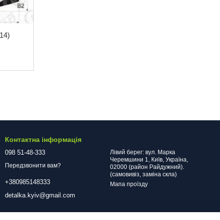
14)
Контактна інформація
098 51-48-333
Лівий берег: вул. Марка
Черемшини 1, Київ, Україна,
Передзвонити вам?
02000 (район Райдужний).
(самовивіз, заміна скла)
+380985148333
Мапа проїзду
detalka.kyiv@gmail.com