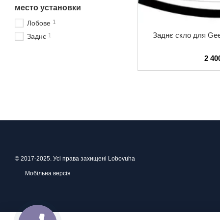
место установки
1
Лобове
Заднє скло для Gee
1
Заднє
2 40
© 2017-2025. Усі права захищені Lobovuha
Мобільна версія