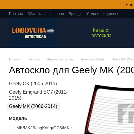
Перейти до основного контенту
Ная
Про нас
Обмін та повернення
Бренди
Угода користувача
Каталог
автоскла
Головна
Каталог
Каталог автоскла
Автоскло Geely
Geely MK (200
Автоскло для Geely MK (20
Geely CK (2005-2015)
Geely Emgrand EC7 (2011-
2015)
Geely MK (2006-2014)
модель
2
MK/MK2/KingKong/GC6/MK