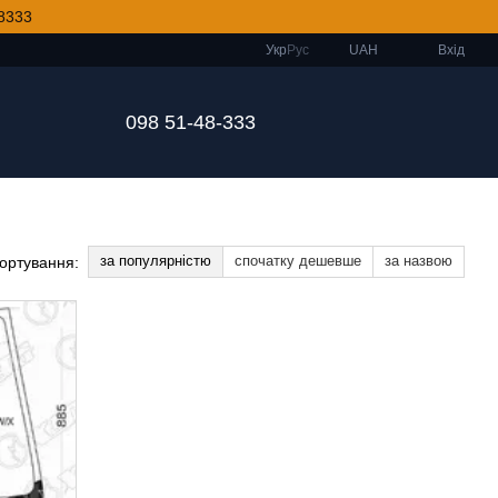
8333
Укр
Рус
UAH
Вхід
098 51-48-333
за популярністю
спочатку дешевше
за назвою
ортування: