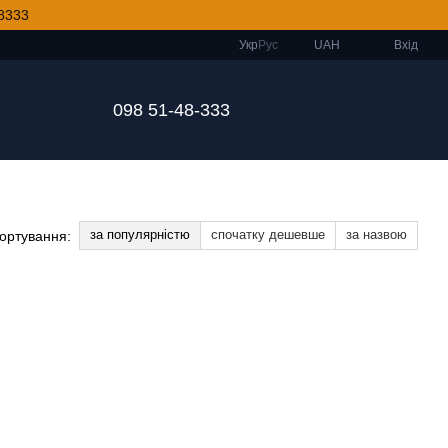
8333
Укр
Рус
UAH
Вхід
098 51-48-333
за популярністю
спочатку дешевше
за назвою
ортування: