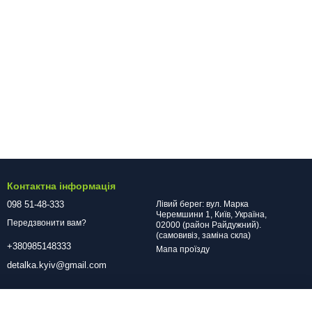
Контактна інформація
098 51-48-333
Лівий берег: вул. Марка
Черемшини 1, Київ, Україна,
Передзвонити вам?
02000 (район Райдужний).
(самовивіз, заміна скла)
+380985148333
Мапа проїзду
detalka.kyiv@gmail.com