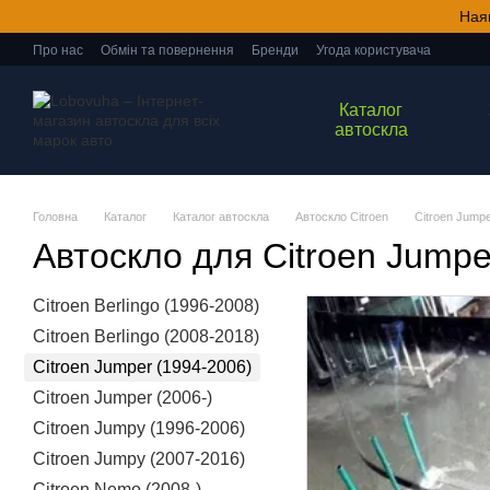
Перейти до основного контенту
Ная
Про нас
Обмін та повернення
Бренди
Угода користувача
Каталог
автоскла
Головна
Каталог
Каталог автоскла
Автоскло Citroen
Citroen Jumpe
Автоскло для Citroen Jumpe
Citroen Berlingo (1996-2008)
Citroen Berlingo (2008-2018)
Citroen Jumper (1994-2006)
Citroen Jumper (2006-)
Citroen Jumpy (1996-2006)
Citroen Jumpy (2007-2016)
Citroen Nemo (2008-)