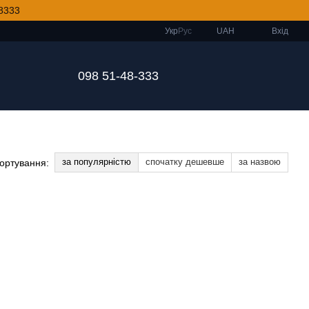
8333
Укр
Рус
UAH
Вхід
098 51-48-333
за популярністю
спочатку дешевше
за назвою
ортування: