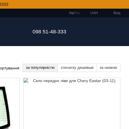
8333
Укр
Рус
UAH
Вхід
098 51-48-333
за популярністю
спочатку дешевше
за назвою
ортування: