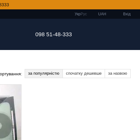
8333
Укр
Рус
UAH
Вхід
098 51-48-333
за популярністю
спочатку дешевше
за назвою
ортування: