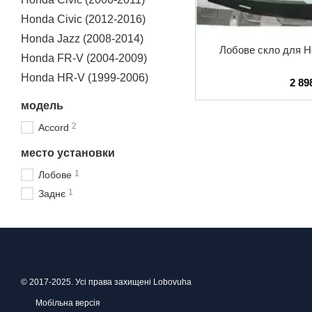
Honda Civic (2012-2016)
Honda Jazz (2008-2014)
Лобове скло для H
Honda FR-V (2004-2009)
Honda HR-V (1999-2006)
2 89
модель
2
Accord
место установки
1
Лобове
1
Заднє
© 2017-2025. Усі права захищені Lobovuha
Мобільна версія