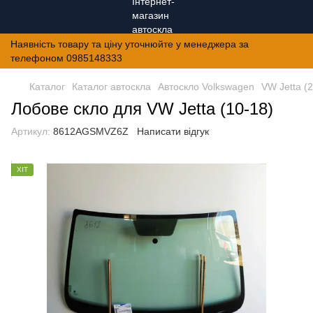
Наявність товару та ціну уточнюйте у менеджера за
телефоном 0985148333
Каталог
Каталог автоскла
Автоскло Volkswagen
VW Jetta (
Лобове скло для VW Jetta (10-18)
Артикул:
8612AGSMVZ6Z
Написати відгук
ХІТ