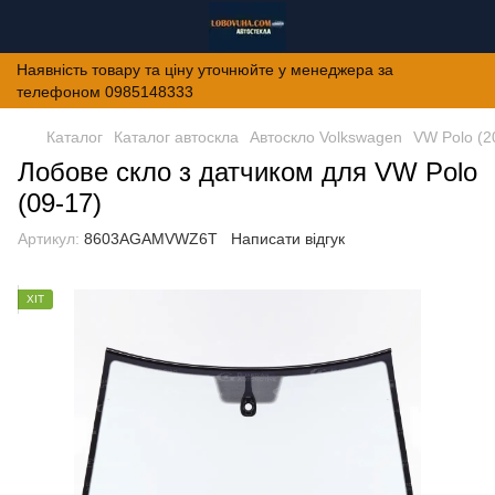
Наявність товару та ціну уточнюйте у менеджера за
телефоном 0985148333
Каталог
Каталог автоскла
Автоскло Volkswagen
VW Polo (2
Лобове скло з датчиком для VW Polo
(09-17)
Артикул:
8603AGAMVWZ6T
Написати відгук
ХІТ