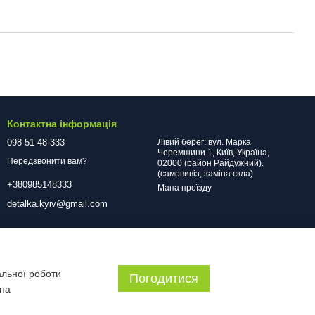
Контактна інформація
098 51-48-333
Лівий берег: вул. Марка
Черемшини 1, Київ, Україна,
Передзвонити вам?
02000 (район Райдужний).
(самовивіз, заміна скла)
+380985148333
Мапа проїзду
detalka.kyiv@gmail.com
альної роботи
Погодитися
 на