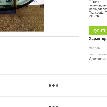
Купити
Характер
модель
место устан
Доставка