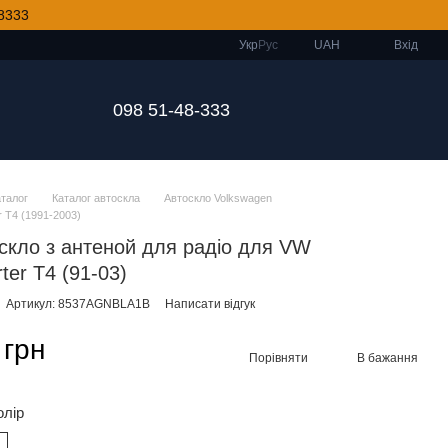
8333
Укр
Рус
UAH
Вхід
098 51-48-333
аталог
Каталог автоскла
Автоскло Volkswagen
r T4 (1991-2003)
скло з антеной для радіо для VW
ter T4 (91-03)
Артикул: 8537AGNBLA1B
Написати відгук
 грн
Порівняти
В бажання
олір