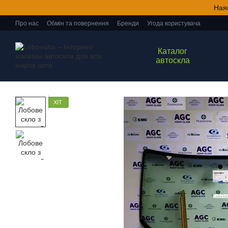
Перейти до основного контенту
Ная
Про нас
Обмін та повернення
Бренди
Угода користувача
Каталог
автоскла
ХІТ