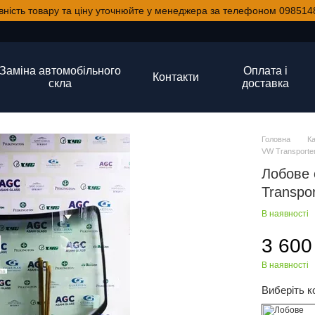
вність товару та ціну уточнюйте у менеджера за телефоном 098514
Заміна автомобільного
Оплата і
Контакти
скла
доставка
Головна
К
VW Transporte
Лобове 
Transpor
В наявності
3 600
В наявності
Виберіть к