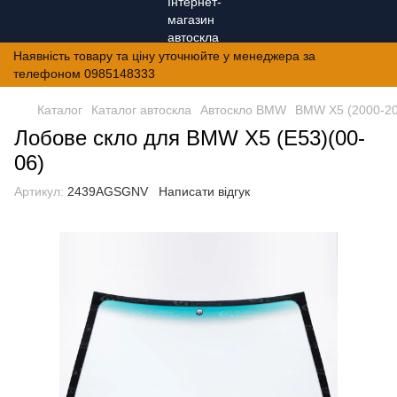
Наявність товару та ціну уточнюйте у менеджера за
телефоном 0985148333
Каталог
Каталог автоскла
Автоскло BMW
BMW X5 (2000-20
Лобове скло для BMW X5 (E53)(00-
06)
Артикул:
2439AGSGNV
Написати відгук