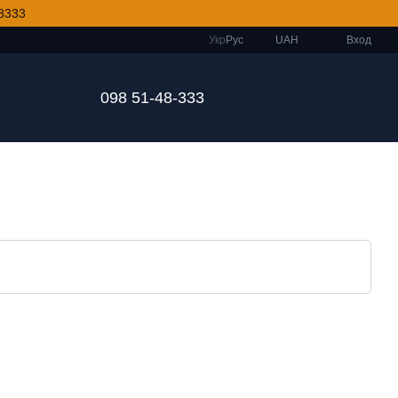
8333
Укр
Рус
UAH
Вход
098 51-48-333