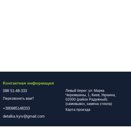
Контактная информация
098 51-48-333
Левый берег: ул. Марка
Черемшины, 1, Киев, Украина,
Перезвонить вам?
02000 (район Радужный).
(самовывоз, замена стекла)
+380985148333
Карта проезда
detalka.kyiv@gmail.com