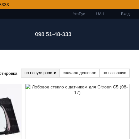
8333
Укр
Рус
UAH
Вход
098 51-48-333
по популярности
сначала дешевле
по названию
ртировка: