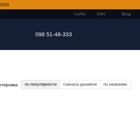
8333
Укр
Рус
UAH
Вход
098 51-48-333
по популярности
сначала дешевле
по названию
ртировка: