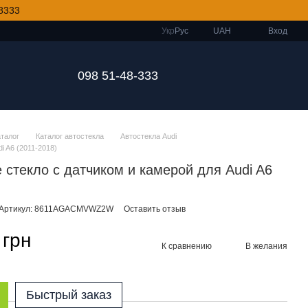
8333
Укр
Рус
UAH
Вход
098 51-48-333
аталог
Каталог автостекла
Автостекла Audi
i A6 (2011-2018)
 стекло с датчиком и камерой для Audi A6
Артикул: 8611AGACMVWZ2W
Оставить отзыв
 грн
К сравнению
В желания
Быстрый заказ